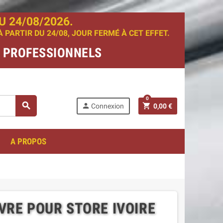
 24/08/2026.
PARTIR DU 24/08, JOUR FERMÉ À CET EFFET.
T PROFESSIONNELS
0
search
person
shopping_cart
Connexion
0,00 €
A PROPOS
RE POUR STORE IVOIRE