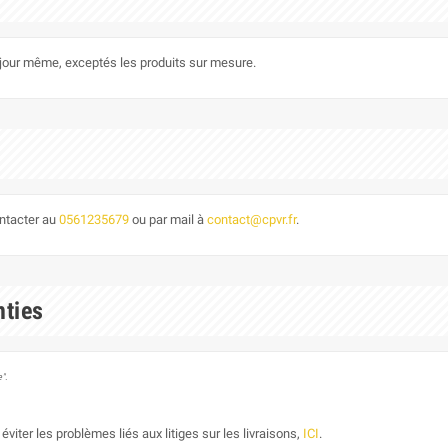
le jour même, exceptés les produits sur mesure.
ontacter au
0561235679
ou par mail à
contact@cpvr.fr
.
nties
".
éviter les problèmes liés aux litiges sur les livraisons,
ICI
.