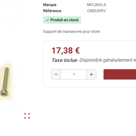
Marque
MITJAVILA
Référence
CMSU09IV
Produit en stock
check
Support de manoeuvre pour store
17,38 €
Taxe inclue
Disponible généralement e
remove
add
zoom_out_map