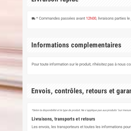
* Commandes passées avant
12h00
, livraisons parties 
local_shipping
Informations complementaires
Pour toute information sur le produit, n'hésitez pas à nous c
Envois, contrôles, retours et gara
*Selon la disponibilité et le type de produit. Ne s'applique pas aux produits "sur mesure
Livraisons, transports et retours
Les envois, les transporteurs et toutes les informations pour 