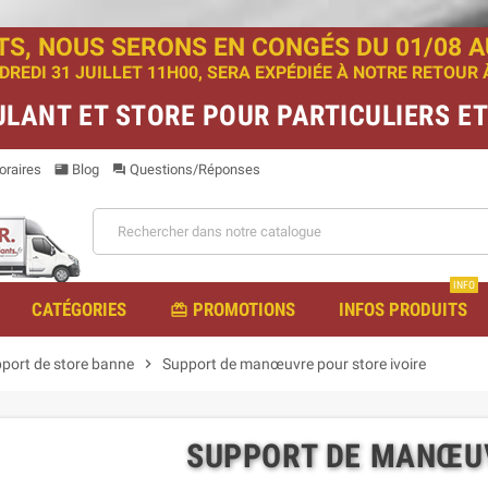
TS, NOUS SERONS EN CONGÉS DU 01/08 AU
EDI 31 JUILLET 11H00, SERA EXPÉDIÉE À NOTRE RETOUR À 
ULANT ET STORE POUR PARTICULIERS E
raires
Blog
Questions/Réponses
featured_play_list
question_answer
INFO
CATÉGORIES
PROMOTIONS
INFOS PRODUITS
redeem
pport de store banne
chevron_right
Support de manœuvre pour store ivoire
SUPPORT DE MANŒUV