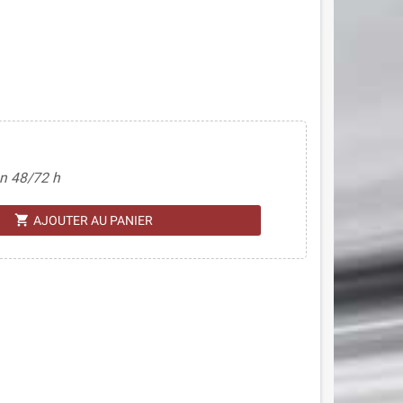
n 48/72 h
shopping_cart
AJOUTER AU PANIER