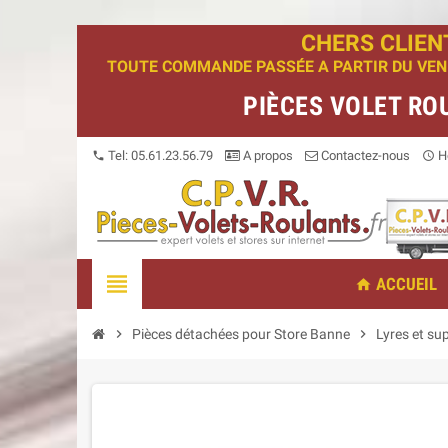
CHERS CLIEN
TOUTE COMMANDE PASSÉE A PARTIR DU VENDR
PIÈCES VOLET RO
Tel: 05.61.23.56.79
A propos
Contactez-nous
Ho
phone
access_time
view_headline
ACCUEIL
home
chevron_right
Pièces détachées pour Store Banne
chevron_right
Lyres et su