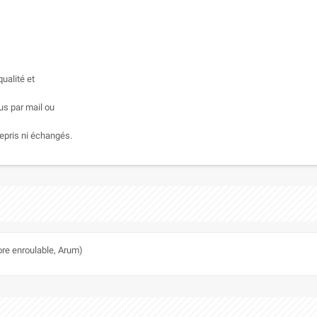
ualité et
us par mail ou
epris ni échangés.
ore enroulable, Arum)