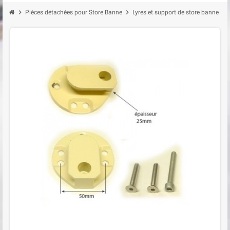
chevron_right
chevron_right
chevron_right
Pièces détachées pour Store Banne
Lyres et support de store banne