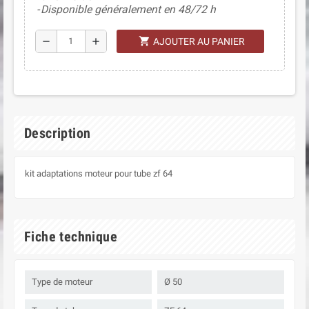
Disponible généralement en 48/72 h
shopping_cart
remove
add
AJOUTER AU PANIER
Description
kit adaptations moteur pour tube zf 64
Fiche technique
Type de moteur
Ø 50