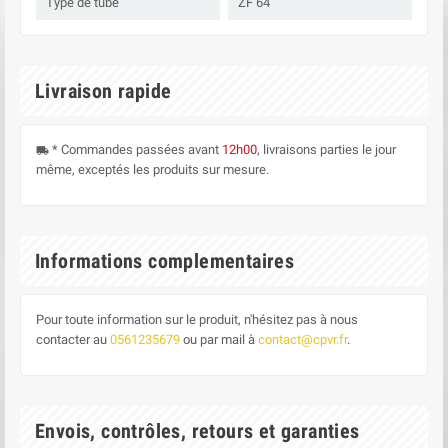
Type de tube
ZF 64
Livraison rapide
* Commandes passées avant
12h00
, livraisons parties le jour
local_shipping
même, exceptés les produits sur mesure.
Informations complementaires
Pour toute information sur le produit, n'hésitez pas à nous
contacter au
0561235679
ou par mail à
contact@cpvr.fr
.
Envois, contrôles, retours et garanties