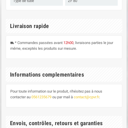
Type de tube
ZF 80
Livraison rapide
* Commandes passées avant
12h00
, livraisons parties le jour
local_shipping
même, exceptés les produits sur mesure.
Informations complementaires
Pour toute information sur le produit, n'hésitez pas à nous
contacter au
0561235679
ou par mail à
contact@cpvr.fr
.
Envois, contrôles, retours et garanties