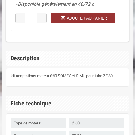
Disponible généralement en 48/72 h
shopping_cart
remove
add
AJOUTER AU PANIER
Description
kit adaptations moteur Ø60 SOMFY et SIMU pour tube ZF 80
Fiche technique
Type de moteur
Ø 60