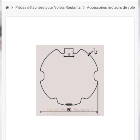
chevron_right
chevron_right
Pièces détachées pour Volets Roulants
Accessoires moteurs de volet r