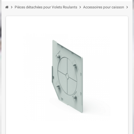
chevron_right
chevron_right
chevron_right
Pièces détachées pour Volets Roulants
Accessoires pour caisson
Au