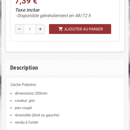
7,39 €
Taxe inclue
Disponible généralement en 48/72 h
shopping_cart
remove
add
AJOUTER AU PANIER
Description
Cache Polyréno
dimensions 205mm
couleur: gris
pan coupé
réversible (droit ou gauche)
vendu à l'unité