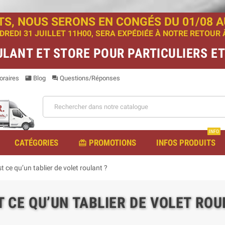
TS, NOUS SERONS EN CONGÉS DU 01/08 AU
EDI 31 JUILLET 11H00, SERA EXPÉDIÉE À NOTRE RETOUR À 
ULANT ET STORE POUR PARTICULIERS E
raires
Blog
Questions/Réponses
featured_play_list
question_answer
INFO
CATÉGORIES
PROMOTIONS
INFOS PRODUITS
redeem
t ce qu’un tablier de volet roulant ?
T CE QU’UN TABLIER DE VOLET ROU