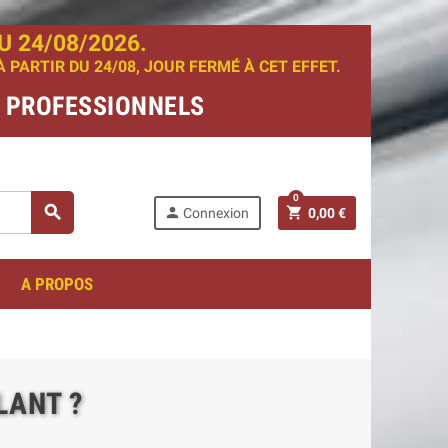
 24/08/2026.
PARTIR DU 24/08, JOUR FERMÉ À CET EFFET.
T PROFESSIONNELS
0
search
person
shopping_cart
Connexion
0,00 €
A PROPOS
LANT ?