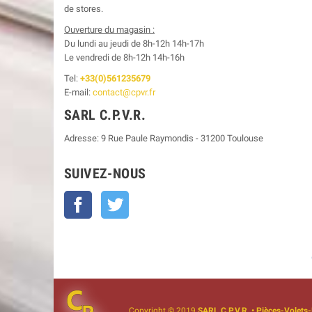
de stores.
Ouverture du magasin :
Du lundi au jeudi de 8h-12h
14h-17h
Le
vendredi de 8h-12h
14h-16h
Tel:
+33(0)561235679
E-mail:
contact@cpvr.fr
SARL C.P.V.R.
Adresse:
9 Rue Paule Raymondis
-
31200
Toulouse
SUIVEZ-NOUS
Facebook
Twitter
Copyright © 2019
SARL C.P.V.R. • Pièces-Volets-