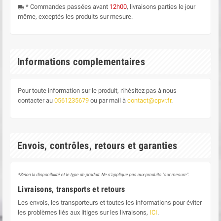
* Commandes passées avant
12h00
, livraisons parties le jour
local_shipping
même, exceptés les produits sur mesure.
Informations complementaires
Pour toute information sur le produit, n'hésitez pas à nous
contacter au
0561235679
ou par mail à
contact@cpvr.fr
.
Envois, contrôles, retours et garanties
*Selon la disponibilité et le type de produit. Ne s'applique pas aux produits "sur mesure".
Livraisons, transports et retours
Les envois, les transporteurs et toutes les informations pour éviter
les problèmes liés aux litiges sur les livraisons,
ICI
.