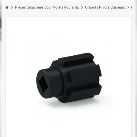
chevron_right
chevron_right
chevron_right
Pièces détachées pour Volets Roulants
Crabots Pivots Curseurs
Moy