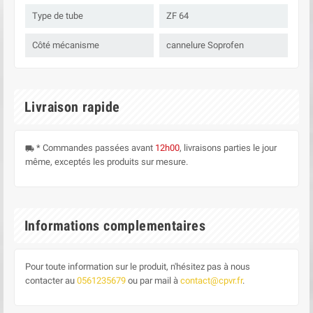
Type de tube
ZF 64
Côté mécanisme
cannelure Soprofen
Livraison rapide
* Commandes passées avant
12h00
, livraisons parties le jour
local_shipping
même, exceptés les produits sur mesure.
Informations complementaires
Pour toute information sur le produit, n'hésitez pas à nous
contacter au
0561235679
ou par mail à
contact@cpvr.fr
.