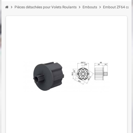
chevron_right
chevron_right
chevron_right
Pièces détachées pour Volets Roulants
Embouts
Embout ZF64 cann