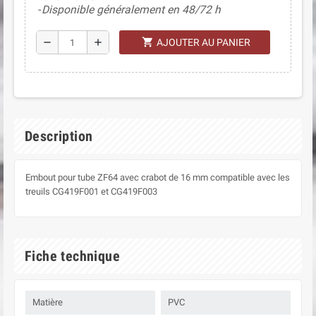
Disponible généralement en 48/72 h
shopping_cart
remove
add
AJOUTER AU PANIER
Description
Embout pour tube ZF64 avec crabot de 16 mm compatible avec les
treuils CG419F001 et CG419F003
Fiche technique
Matière
PVC