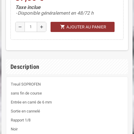
(1 avis)
Taxe inclue
Disponible généralement en 48/72 h
shopping_cart
remove
add
AJOUTER AU PANIER
Description
Treuil SOPROFEN
sans fin de course
Entrée en carré de 6 mm
Sortie en cannelé
Rapport 1/8
Noir