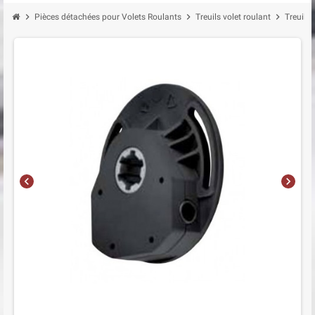
chevron_right
chevron_right
chevron_right
Pièces détachées pour Volets Roulants
Treuils volet roulant
Treuil
chevron_left
chevron_right