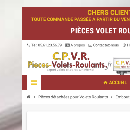
CHERS CLIEN
TOUTE COMMANDE PASSÉE A PARTIR DU VENDR
PIÈCES VOLET RO
Tel: 05.61.23.56.79
A propos
Contactez-nous
Ho
phone
access_time
view_headline
ACCUEIL
home
chevron_right
Pièces détachées pour Volets Roulants
chevron_right
Embout