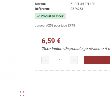
Marque
ZURFLUH FELLER
Référence
CZFA253
Produit en stock
check
curseur A253 pour tube ZF45
6,59 €
Taxe inclue
Disponible généralement e
remove
add
zoom_out_map