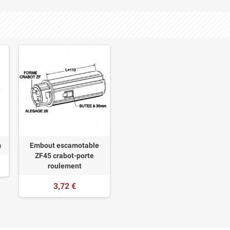
m
Embout escamotable
ZF45 crabot-porte
roulement
3,72 €