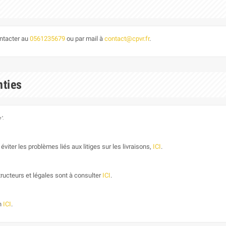
ontacter au
0561235679
ou par mail à
contact@cpvr.fr
.
nties
".
éviter les problèmes liés aux litiges sur les livraisons,
ICI
.
ructeurs et légales sont à consulter
ICI
.
on
ICI
.