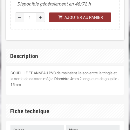
Disponible généralement en 48/72 h
shopping_cart
remove
add
AJOUTER AU PANIER
Description
GOUPILLE ET ANNEAU PVC de maintient liaison entre la tringle et
la sortie de caisson mà¢le Diamètre 4mm 2 longueurs de goupille :
15mm
Fiche technique