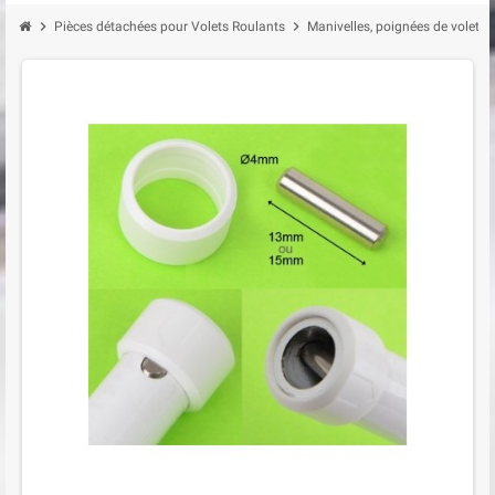
chevron_right
chevron_right
Pièces détachées pour Volets Roulants
Manivelles, poignées de volet r