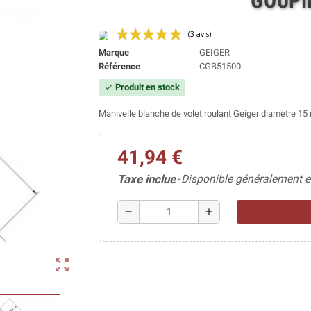
GOUPI
Marque
GEIGER
Référence
CGB51500
Produit en stock
check
(3 avis)
Manivelle blanche de volet roulant Geiger diamètre 1
41,94 €
Taxe inclue
Disponible généralement e
remove
add
zoom_out_map