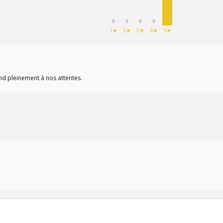
0
0
0
0
1★
2★
3★
4★
5★
ond pleinement à nos attentes.