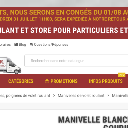
TS, NOUS SERONS EN CONGÉS DU 01/08 AU
EDI 31 JUILLET 11H00, SERA EXPÉDIÉE À NOTRE RETOUR À 
ULANT ET STORE POUR PARTICULIERS E
raires
Blog
Questions/Réponses
featured_play_list
question_answer
INFO
CATÉGORIES
PROMOTIONS
INFOS PRODUITS
redeem
es, poignées de volet roulant
chevron_right
Manivelles de volet roulant
chevron_right
Manivell
MANIVELLE BLANC