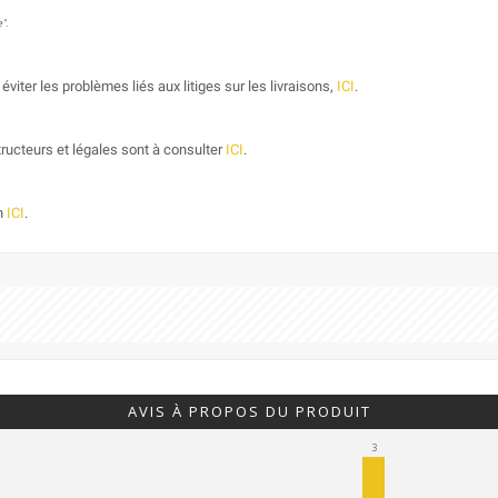
".
éviter les problèmes liés aux litiges sur les livraisons,
ICI
.
ructeurs et légales sont à consulter
ICI
.
on
ICI
.
AVIS À PROPOS DU PRODUIT
3