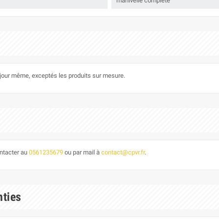
manivelle complête
le jour même, exceptés les produits sur mesure.
ontacter au
0561235679
ou par mail à
contact@cpvr.fr
.
nties