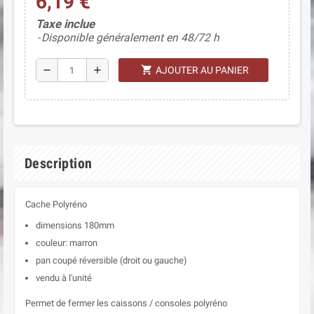
6,19 €
Taxe inclue
Disponible généralement en 48/72 h
shopping_cart
remove
add
AJOUTER AU PANIER
Description
Cache Polyréno
dimensions 180mm
couleur: marron
pan coupé réversible (droit ou gauche)
vendu à l'unité
Permet de fermer les caissons / consoles polyréno