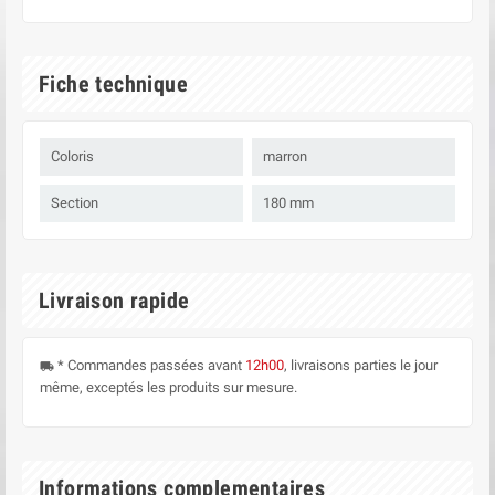
Fiche technique
Coloris
marron
Section
180 mm
Livraison rapide
* Commandes passées avant
12h00
, livraisons parties le jour
local_shipping
même, exceptés les produits sur mesure.
Informations complementaires