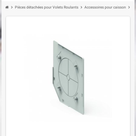
chevron_right
chevron_right
chevron_right
Pièces détachées pour Volets Roulants
Accessoires pour caisson
Au