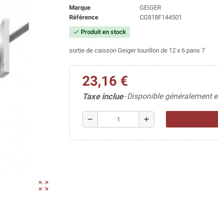
Marque
GEIGER
Référence
CG818F144501
Produit en stock
check
sortie de caisson Geiger tourillon de 12 x 6 pans 7
23,16 €
Taxe inclue
Disponible généralement e
remove
add
zoom_out_map