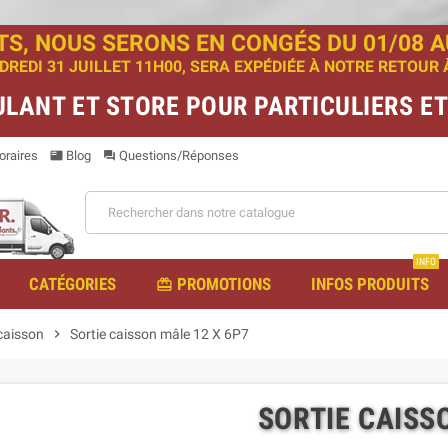
TS, NOUS SERONS EN CONGÉS DU 01/08 AU
EDI 31 JUILLET 11H00, SERA EXPÉDIÉE À NOTRE RETOUR À 
ULANT ET STORE POUR PARTICULIERS E
raires
Blog
Questions/Réponses
featured_play_list
question_answer
INFO
CATÉGORIES
PROMOTIONS
INFOS PRODUITS
redeem
 caisson
chevron_right
Sortie caisson mâle 12 X 6P7
SORTIE CAISS