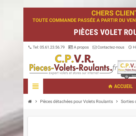
CHERS CLIEN
TOUTE COMMANDE PASSÉE A PARTIR DU VENDR
PIÈCES VOLET RO
Tel: 05.61.23.56.79
A propos
Contactez-nous
Ho
phone
access_time
view_headline
ACCUEIL
home
chevron_right
Pièces détachées pour Volets Roulants
chevron_right
Sorties