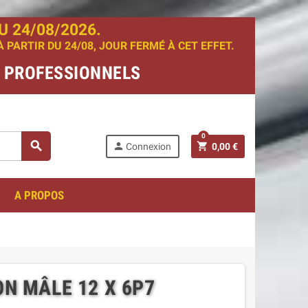
 24/08/2026.
PARTIR DU 24/08, JOUR FERMÉ À CET EFFET.
T PROFESSIONNELS
0
search
person
shopping_cart
Connexion
0,00 €
A PROPOS
ON MÂLE 12 X 6P7