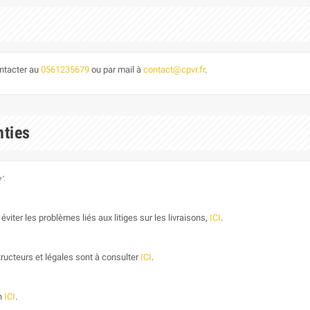
ontacter au
0561235679
ou par mail à
contact@cpvr.fr
.
nties
".
éviter les problèmes liés aux litiges sur les livraisons,
ICI
.
ructeurs et légales sont à consulter
ICI
.
on
ICI
.