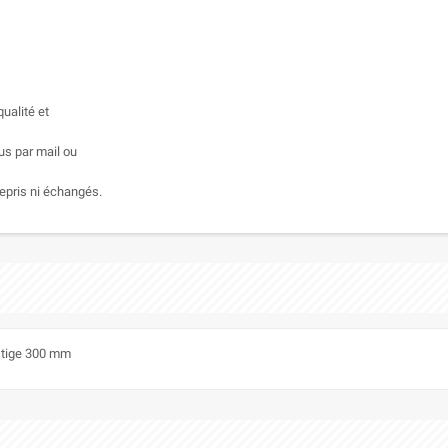
ualité et
us par mail ou
epris ni échangés.
a tige 300 mm