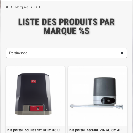
chevron_right
chevron_right
Marques
BFT
LISTE DES PRODUITS PAR
MARQUE %S
Pertinence
Kit portail coulissant DEIMOS ULTRA BT A400
Kit portail battant VIRGO SMART BT A BFT